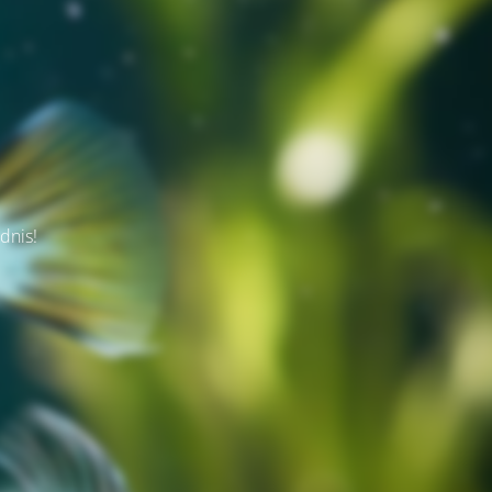
dnis!