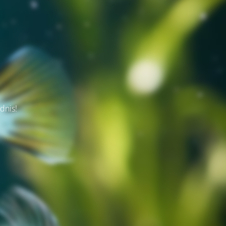
dnis!