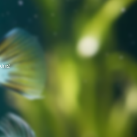
dnis!