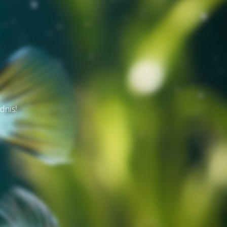
dnis!