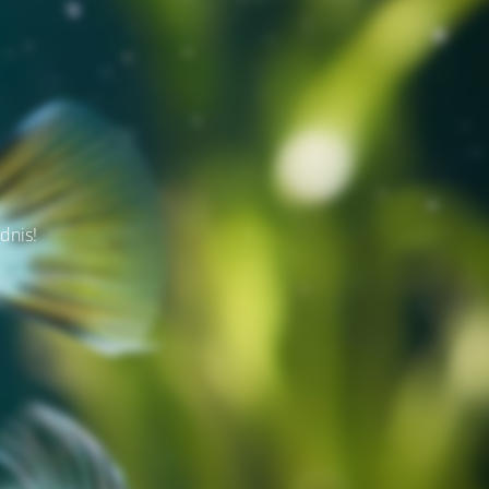
dnis!