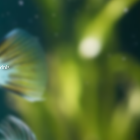
dnis!