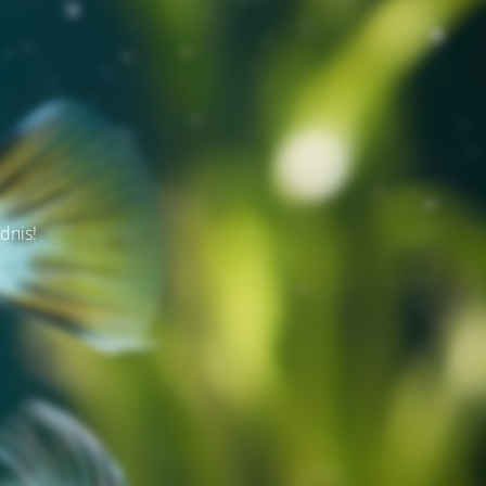
dnis!