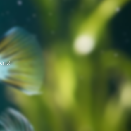
dnis!