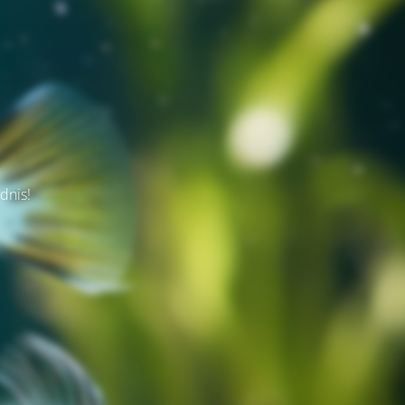
dnis!