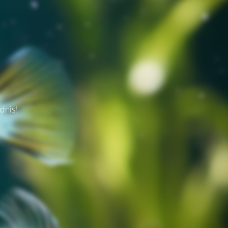
dnis!